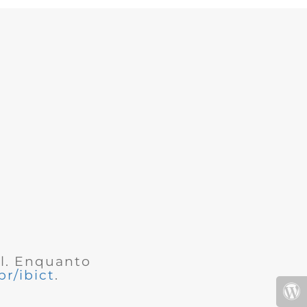
al. Enquanto
r/ibict
.