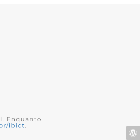
al. Enquanto
r/ibict
.