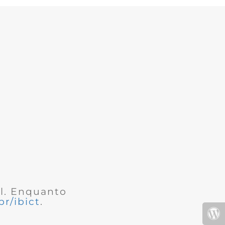
al. Enquanto
r/ibict
.