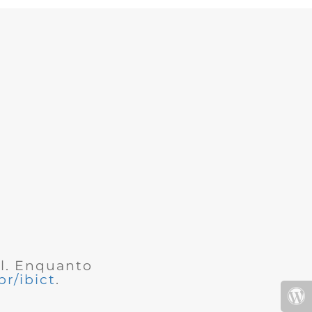
al. Enquanto
r/ibict
.