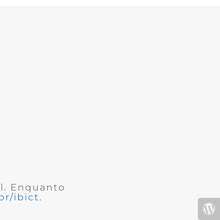
al. Enquanto
r/ibict
.